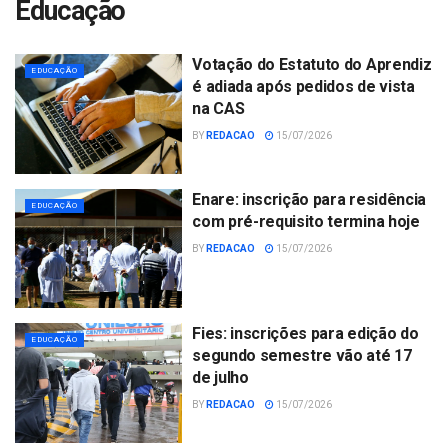
Educação
Votação do Estatuto do Aprendiz
EDUCAÇÃO
é adiada após pedidos de vista
na CAS
BY
REDACAO
15/07/2026
Enare: inscrição para residência
EDUCAÇÃO
com pré-requisito termina hoje
BY
REDACAO
15/07/2026
Fies: inscrições para edição do
EDUCAÇÃO
segundo semestre vão até 17
de julho
BY
REDACAO
15/07/2026