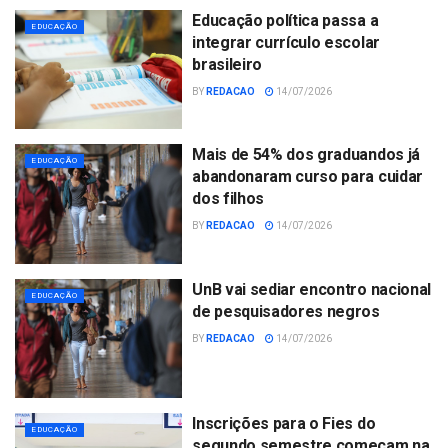
Educação política passa a
EDUCAÇÃO
integrar currículo escolar
brasileiro
BY
REDACAO
14/07/2026
Mais de 54% dos graduandos já
EDUCAÇÃO
abandonaram curso para cuidar
dos filhos
BY
REDACAO
14/07/2026
UnB vai sediar encontro nacional
EDUCAÇÃO
de pesquisadores negros
BY
REDACAO
14/07/2026
Inscrições para o Fies do
EDUCAÇÃO
segundo semestre começam na