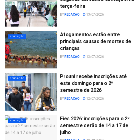
terça-feira
BY
REDACAO
13/07/2026
Afogamentos estão entre
EDUCAÇÃO
principais causas de mortes de
crianças
BY
REDACAO
13/07/2026
Prouni recebe inscrições até
EDUCAÇÃO
este domingo para o 2º
semestre de 2026
BY
REDACAO
12/07/2026
Fies 2026: inscrições para o 2º
EDUCAÇÃO
semestre serão de 14 a 17 de
julho