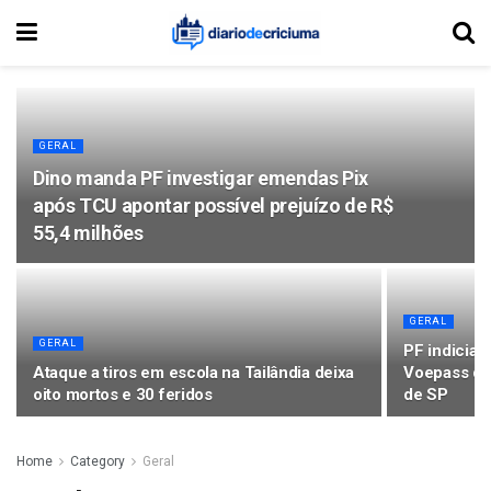
GERAL
Dino manda PF investigar emendas Pix
após TCU apontar possível prejuízo de R$
55,4 milhões
GERAL
GERAL
PF indicia 
Ataque a tiros em escola na Tailândia deixa
Voepass que
oito mortos e 30 feridos
de SP
Home
Category
Geral