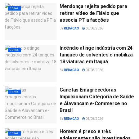
Mendonça rejeita pedido para
GERAL
retirar vídeo de Flávio que
associa PT a facções
BY
REDACAO
05/08/2026
Incêndio atinge indústria com 24
GERAL
tanques de solventes e mobiliza
18 viaturas em Itaquá
BY
REDACAO
04/08/2026
Canetas Emagrecedoras
GERAL
Impulsionam Categoria de Saúde
e Alavancam e-Commerce no
Brasil
BY
REDACAO
04/08/2026
Homem é preso e três
GERAL
adolescentes são investigados