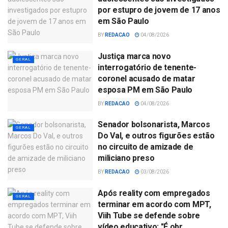
por estupro de jovem de 17 anos
em São Paulo
BY
REDACAO
04/08/2026
Justiça marca novo
GERAL
interrogatório de tenente-
coronel acusado de matar
esposa PM em São Paulo
BY
REDACAO
04/08/2026
Senador bolsonarista, Marcos
GERAL
Do Val, e outros figurões estão
no circuito de amizade de
miliciano preso
BY
REDACAO
03/08/2026
Após reality com empregados
GERAL
terminar em acordo com MPT,
Viih Tube se defende sobre
vídeo educativo: "É obr…