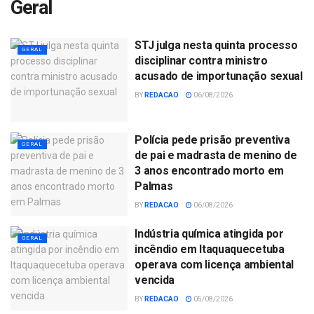
Geral
STJ julga nesta quinta processo
GERAL
disciplinar contra ministro
acusado de importunação sexual
BY
REDACAO
06/08/2026
Polícia pede prisão preventiva
GERAL
de pai e madrasta de menino de
3 anos encontrado morto em
Palmas
BY
REDACAO
06/08/2026
Indústria química atingida por
GERAL
incêndio em Itaquaquecetuba
operava com licença ambiental
vencida
BY
REDACAO
05/08/2026