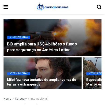
INTERNACIONAL
BID amplia para US$ 4 bilhões o fundo
para segurança na América Latina
INTERNACIONAL
INTERNACION
Milei faz nova tentativa de ampliar venda de
Especialist
terras a estrangeiros
Marrocos e
Home
Category
Internacional