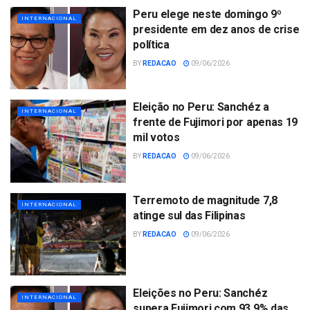
Peru elege neste domingo 9º
INTERNACIONAL
presidente em dez anos de crise
política
BY
REDACAO
09/06/2026
Eleição no Peru: Sanchéz a
INTERNACIONAL
frente de Fujimori por apenas 19
mil votos
BY
REDACAO
09/06/2026
Terremoto de magnitude 7,8
INTERNACIONAL
atinge sul das Filipinas
BY
REDACAO
09/06/2026
Eleições no Peru: Sanchéz
INTERNACIONAL
supera Fujimori com 93,9% das