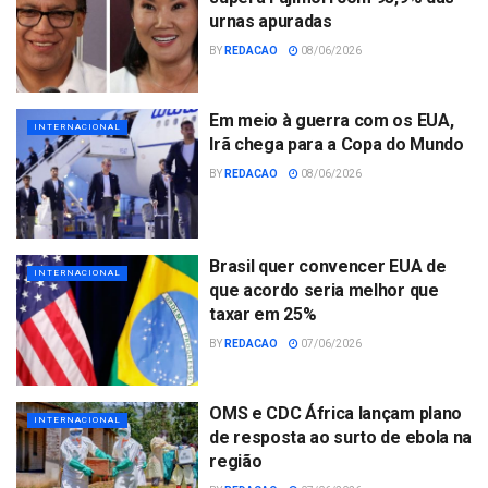
urnas apuradas
BY
REDACAO
08/06/2026
Em meio à guerra com os EUA,
INTERNACIONAL
Irã chega para a Copa do Mundo
BY
REDACAO
08/06/2026
Brasil quer convencer EUA de
INTERNACIONAL
que acordo seria melhor que
taxar em 25%
BY
REDACAO
07/06/2026
OMS e CDC África lançam plano
INTERNACIONAL
de resposta ao surto de ebola na
região