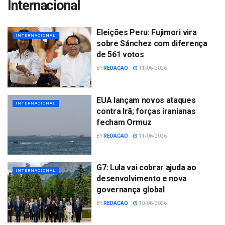
Internacional
Eleições Peru: Fujimori vira
INTERNACIONAL
sobre Sánchez com diferença
de 561 votos
BY
REDACAO
11/06/2026
EUA lançam novos ataques
INTERNACIONAL
contra Irã; forças iranianas
fecham Ormuz
BY
REDACAO
11/06/2026
G7: Lula vai cobrar ajuda ao
INTERNACIONAL
desenvolvimento e nova
governança global
BY
REDACAO
10/06/2026