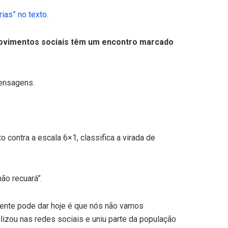
rias” no texto
.
e movimentos sociais têm um encontro marcado
mensagens.
contra a escala 6×1, classifica a virada de
ão recuará”.
 gente pode dar hoje é que nós não vamos
alizou nas redes sociais e uniu parte da população