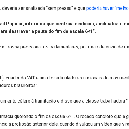
C deveria ser analisada “sem pressa” e que
poderia haver “melho
sil Popular, informou que centrais sindicais, sindicatos 
ara destravar a pauta do fim da escala 6×1”.
ação possa pressionar os parlamentares, por meio de envio de 
, criador do VAT e um dos articuladores nacionais do movimento 
dores brasileiros”.
uimento célere à tramitação e disse que a classe trabalhadora “n
farmácia querendo o fim da escala 6×1. O recado concreto que a
ncia à profissão anterior dele, quando divulgou um vídeo que vir