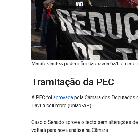
Manifestantes pedem fim da escala 6×1, em ato n
Tramitação da PEC
A PEC foi
aprovada
pela Câmara dos Deputados em
Davi Alcolumbre (União-AP).
Caso o Senado aprove o texto sem alterações de
voltará para nova análise na Câmara.