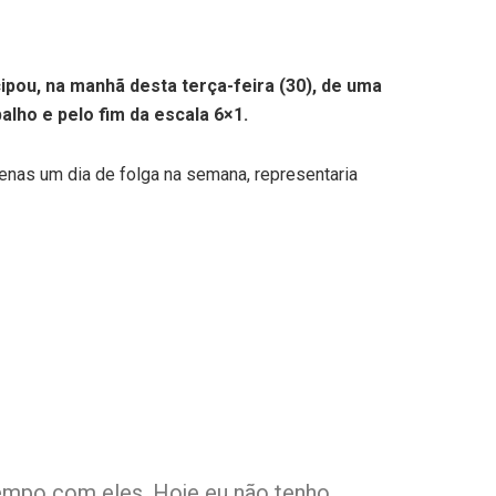
pou, na manhã desta terça-feira (30), de uma
alho e pelo fim da escala 6×1.
apenas um dia de folga na semana, representaria
 tempo com eles. Hoje eu não tenho