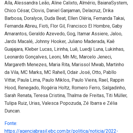
Aíla, Alessandra Leão, Aline Calixto, Almério, BaianaSystem,
Chico César, Clovis, Daniel Ganjaman, Delacruz, Drika
Barbosa, Doralyce, Duda Beat, Ellen Oléria, Fernanda Takai,
Fernanda Abreu, Fioti, Flor Gil, Francisco El Hombre, Gaby
Amarantos, Geraldo Azevedo, Gog, Itamar Assiere, Jaloo,
Jards Macalé, Johnny Hooker, Juliano Maderada, Kaê
Guajajara, Kleber Lucas, Lirinha, Luê, Luedji Luna, Lukinhas,
Leonardo Gonçalves, Leoni, Mn Mc, Marcelo Jeneci,
Margareth Menezes, Maria Rita, Marissol Mwab, Martinho
da Vila, MC Marks, MC Rahell, Odair José, Otto, Pabllo
Vittar, Paula Lima, Paulo Miklos, Paulo Vieira, Rael, Rappin
Hood, Renegado, Rogéria Holtz, Romero Ferro, Salgadinho,
Sarah Renata, Teresa Cristina, Thalma de Freitas, Titi Müller,
Tulipa Ruiz, Urias, Valesca Popozuda, Zé Ibarra e Zélia
Duncan.
Fonte:
https://agenciabrasil.ebc.com.br/politica/noticia/2022-